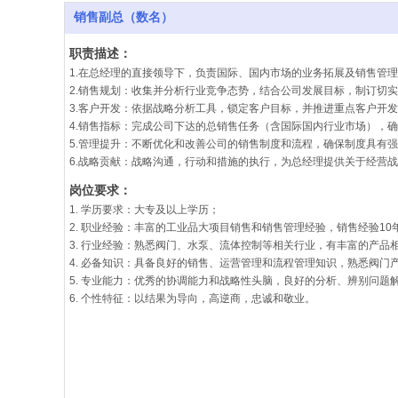
销售副总（数名）
职责描述：
1.在总经理的直接领导下，负责国际、国内市场的业务拓展及销售管
2.销售规划：收集并分析行业竞争态势，结合公司发展目标，制订切
3.客户开发：依据战略分析工具，锁定客户目标，并推进重点客户开
4.销售指标：完成公司下达的总销售任务（含国际国内行业市场），
5.管理提升：不断优化和改善公司的销售制度和流程，确保制度具有
6.战略贡献：战略沟通，行动和措施的执行，为总经理提供关于经营
岗位要求：
1. 学历要求：大专及以上学历；
2. 职业经验：丰富的工业品大项目销售和销售管理经验，销售经验1
3. 行业经验：熟悉阀门、水泵、流体控制等相关行业，有丰富的产品
4. 必备知识：具备良好的销售、运营管理和流程管理知识，熟悉阀门
5. 专业能力：优秀的协调能力和战略性头脑，良好的分析、辨别问
6. 个性特征：以结果为导向，高逆商，忠诚和敬业。