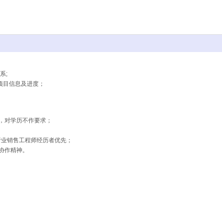
系;
踪项目信息及进度；
，对学历不作要求；
；
行业销售工程师经历者优先；
协作精神。